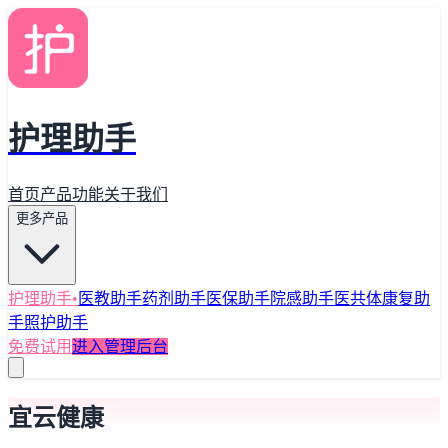
护理助手
首页
产品功能
关于我们
更多产品
护理助手
•
医教助手
药剂助手
医保助手
院感助手
医共体
康复助
手
照护助手
免费试用
进入管理后台
宜云健康